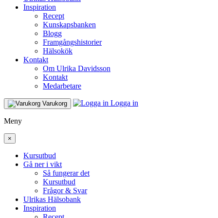
Inspiration
Recept
Kunskapsbanken
Blogg
Framgångshistorier
Hälsokök
Kontakt
Om Ulrika Davidsson
Kontakt
Medarbetare
Logga in
Varukorg
Meny
×
Kursutbud
Gå ner i vikt
Så fungerar det
Kursutbud
Frågor & Svar
Ulrikas Hälsobank
Inspiration
Recept