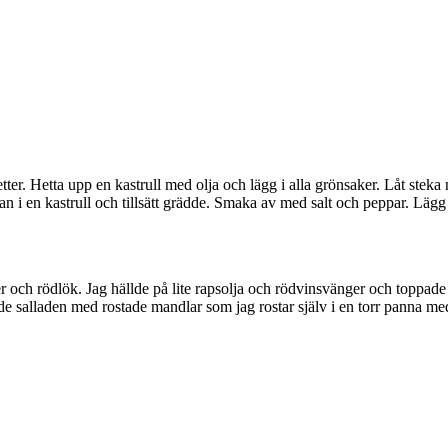
tter. Hetta upp en kastrull med olja och lägg i alla grönsaker. Låt stek
n i en kastrull och tillsätt grädde. Smaka av med salt och peppar. Lägg 
er och rödlök. Jag hällde på lite rapsolja och rödvinsvänger och toppade
salladen med rostade mandlar som jag rostar själv i en torr panna med lite