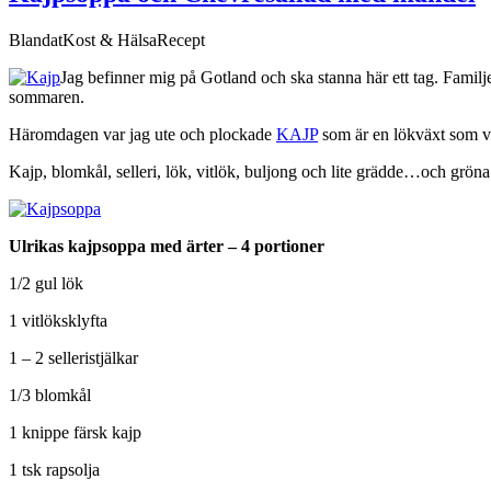
Blandat
Kost & Hälsa
Recept
Jag befinner mig på Gotland och ska stanna här ett tag. Famil
sommaren.
Häromdagen var jag ute och plockade
KAJP
som är en lökväxt som vä
Kajp, blomkål, selleri, lök, vitlök, buljong och lite grädde…och gröna 
Ulrikas kajpsoppa med ärter – 4 portioner
1/2 gul lök
1 vitlöksklyfta
1 – 2 selleristjälkar
1/3 blomkål
1 knippe färsk kajp
1 tsk rapsolja