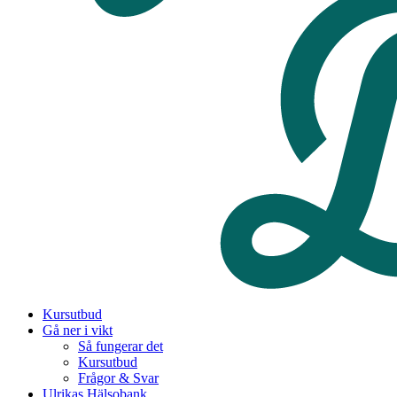
Kursutbud
Gå ner i vikt
Så fungerar det
Kursutbud
Frågor & Svar
Ulrikas Hälsobank