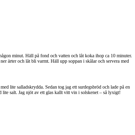
a någon minut. Häll på fond och vatten och låt koka ihop ca 10 minuter.
ner ärter och låt bli varmt. Häll upp soppan i skålar och servera med
 med lite salladskrydda. Sedan tog jag ett surdegsbröd och lade på en
 salt. Jag njöt av ett glas kallt vitt vin i solskenet – så lyxigt!