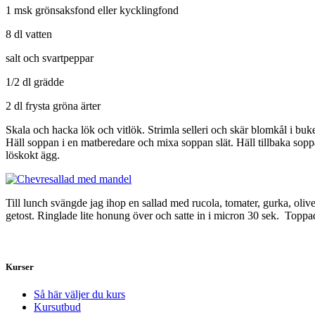
1 msk grönsaksfond eller kycklingfond
8 dl vatten
salt och svartpeppar
1/2 dl grädde
2 dl frysta gröna ärter
Skala och hacka lök och vitlök. Strimla selleri och skär blomkål i buke
Häll soppan i en matberedare och mixa soppan slät. Häll tillbaka soppa
löskokt ägg.
Till lunch svängde jag ihop en sallad med rucola, tomater, gurka, oliv
getost. Ringlade lite honung över och satte in i micron 30 sek. Toppade 
Kurser
Så här väljer du kurs
Kursutbud