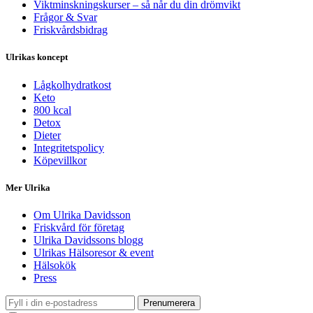
Viktminskningskurser – så når du din drömvikt
Frågor & Svar
Friskvårdsbidrag
Ulrikas koncept
Lågkolhydratkost
Keto
800 kcal
Detox
Dieter
Integritetspolicy
Köpevillkor
Mer Ulrika
Om Ulrika Davidsson
Friskvård för företag
Ulrika Davidssons blogg
Ulrikas Hälsoresor & event
Hälsokök
Press
Prenumerera