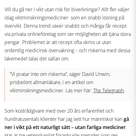
Vill du gå ner i vikt utan risk för biverkningar? Allt fler väljer
idag viktminskningsmediciner som en snabb lösning på
övervikt. Denna trend växer snabbt och många får recept
via privata onlineföretag som ser möjligheten att tjäna stora
pengar. Problemet är att recept ofta skrivs ut utan
ordentlig medicinsk övervakning – och riskerna med dessa
läkemedel talas det sällan om.
”Vi pratar inte om riskerna”, säger David Unwin,
prisbelönt allmänläkare, i en artikel om
viktminskningsmediciner. Läs mer här:
The Telegraph
.
Som kostrådgivare med över 20 års erfarenhet och
hundratusentals klienter har jag sett hur människor kan
gå
ner i vikt på ett naturligt sätt – utan farliga mediciner
.
Här är tre vetenskapligt förankrade metoder som ger