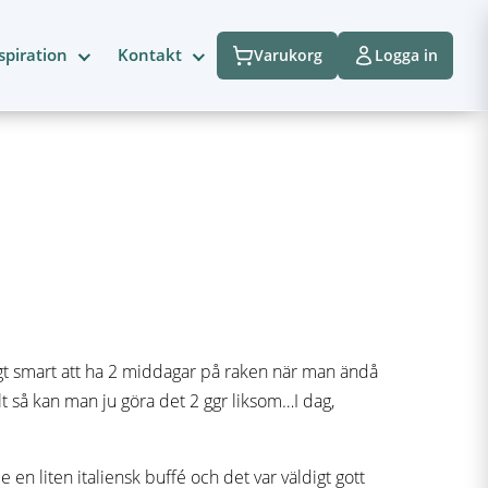
spiration
Kontakt
Varukorg
Logga in
digt smart att ha 2 middagar på raken när man ändå
lt så kan man ju göra det 2 ggr liksom…I dag,
 en liten italiensk buffé och det var väldigt gott