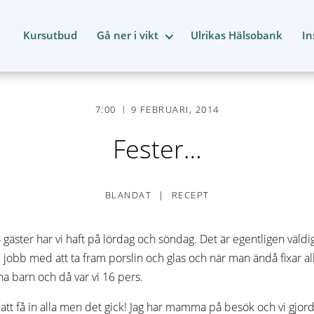
Kursutbud
Gå ner i vikt
Ulrikas Hälsobank
In
7:00
9 FEBRUARI, 2014
Fester…
BLANDAT
RECEPT
4 gäster har vi haft på lördag och söndag. Det är egentligen väl
el jobb med att ta fram porslin och glas och när man ändå fixar al
a barn och då var vi 16 pers.
att få in alla men det gick! Jag har mamma på besök och vi gjorde