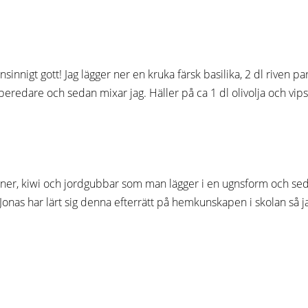
nsinnigt gott! Jag lägger ner en kruka färsk basilika, 2 dl riven par
eredare och sedan mixar jag. Häller på ca 1 dl olivolja och vips 
bananer, kiwi och jordgubbar som man lägger i en ugnsform och se
Jonas har lärt sig denna efterrätt på hemkunskapen i skolan så jag