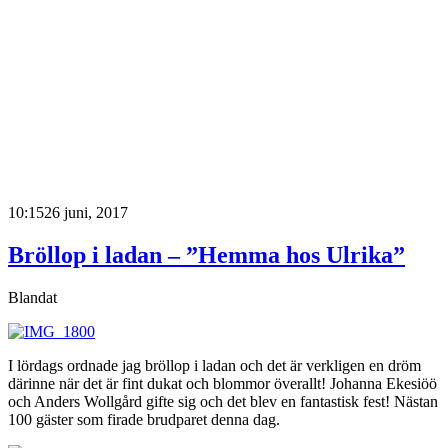
S
o
e
1
10:15
26 juni, 2017
Bröllop i ladan – ”Hemma hos Ulrika”
Blandat
I lördags ordnade jag bröllop i ladan och det är verkligen en dröm
därinne när det är fint dukat och blommor överallt! Johanna Ekesiöö
och Anders Wollgård gifte sig och det blev en fantastisk fest! Nästan
100 gäster som firade brudparet denna dag.