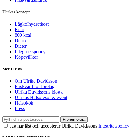
Ulrikas koncept
Lågkolhydratkost
Keto
800 kcal
Detox
Dieter
Integritetspolicy
Köpevillkor
Mer Ulrika
Om Ulrika Davidsson
Friskvård för företag
Ulrika Davidssons blogg
Ulrikas Hälsoresor & event
Hälsokök
Press
Prenumerera
Jag har läst och accepterar Ulrika Davidssons
Integritetspolicy