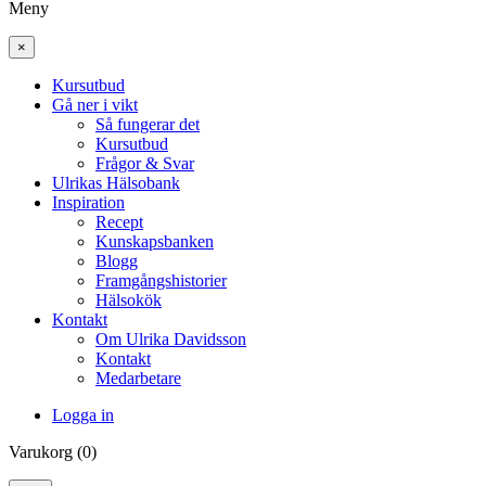
Meny
×
Kursutbud
Gå ner i vikt
Så fungerar det
Kursutbud
Frågor & Svar
Ulrikas Hälsobank
Inspiration
Recept
Kunskapsbanken
Blogg
Framgångshistorier
Hälsokök
Kontakt
Om Ulrika Davidsson
Kontakt
Medarbetare
Logga in
Varukorg (0)