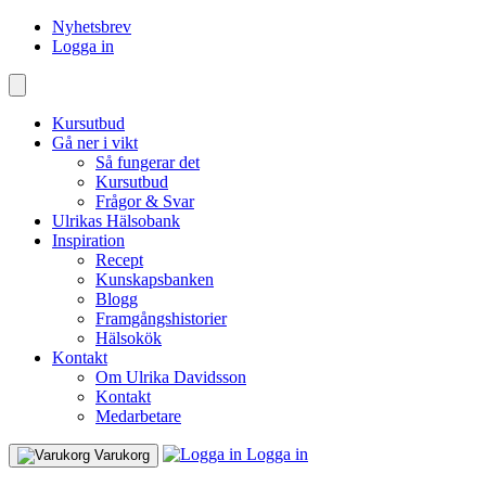
Nyhetsbrev
Logga in
Kursutbud
Gå ner i vikt
Så fungerar det
Kursutbud
Frågor & Svar
Ulrikas Hälsobank
Inspiration
Recept
Kunskapsbanken
Blogg
Framgångshistorier
Hälsokök
Kontakt
Om Ulrika Davidsson
Kontakt
Medarbetare
Logga in
Varukorg