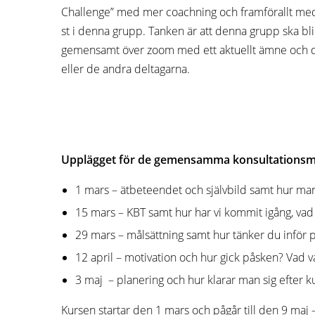
Challenge” med mer coachning och framförallt med 
st i denna grupp. Tanken är att denna grupp ska bli
gemensamt över zoom med ett aktuellt ämne och du h
eller de andra deltagarna.
Upplägget för de gemensamma konsultationsm
1 mars – ätbeteendet och självbild samt hur man s
15 mars – KBT samt hur har vi kommit igång, vad 
29 mars – målsättning samt hur tänker du inför 
12 april – motivation och hur gick påsken? Vad va
3 maj – planering och hur klarar man sig efter k
Kursen startar den 1 mars och pågår till den 9 maj 