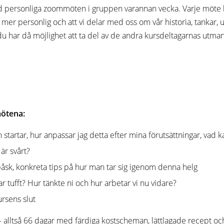
personliga zoommöten i gruppen varannan vecka. Varje möte har 
 mer personlig och att vi delar med oss om vår historia, tankar, 
ar då möjlighet att ta del av de andra kursdeltagarnas utmaninga
ötena:
tartar, hur anpassar jag detta efter mina förutsättningar, vad k
är svårt?
påsk, konkreta tips på hur man tar sig igenom denna helg
r tufft? Hur tänkte ni och hur arbetar vi nu vidare?
ursens slut
– alltså 66 dagar med färdiga kostscheman, lättlagade recept och