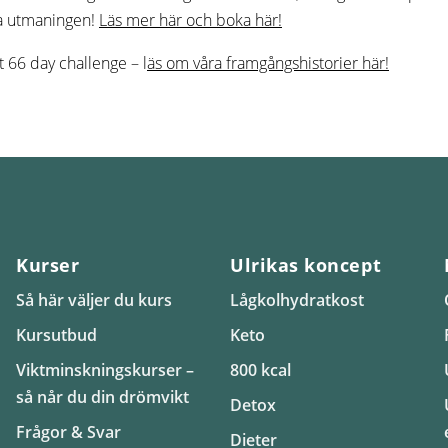
ta utmaningen!
Läs mer här och boka här!
t 66 day challenge – l
äs om våra framgångshistorier här!
Kurser
Ulrikas koncept
Så här väljer du kurs
Lågkolhydratkost
Kursutbud
Keto
Viktminskningskurser –
800 kcal
så når du din drömvikt
Detox
Frågor & Svar
Dieter