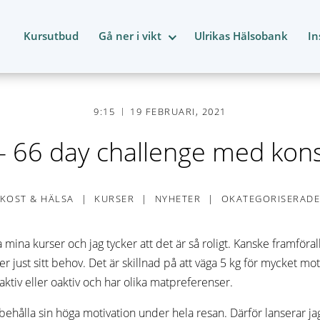
Kursutbud
Gå ner i vikt
Ulrikas Hälsobank
In
9:15
19 FEBRUARI, 2021
 66 day challenge med kons
KOST & HÄLSA
KURSER
NYHETER
OKATEGORISERAD
ina kurser och jag tycker att det är så roligt. Kanske framförallt
er just sitt behov. Det är skillnad på att väga 5 kg för mycket mo
 aktiv eller oaktiv och har olika matpreferenser.
behålla sin höga motivation under hela resan. Därför lanserar ja