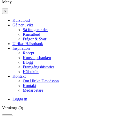
Meny
×
Kursutbud
Gå ner i vikt
Så fungerar det
Kursutbud
Frågor & Svar
Ulrikas Hälsobank
Inspiration
Recept
Kunskapsbanken
Blogg
Framgångshistorier
Hälsokök
Kontakt
Om Ulrika Davidsson
Kontakt
Medarbetare
Logga in
Varukorg (0)