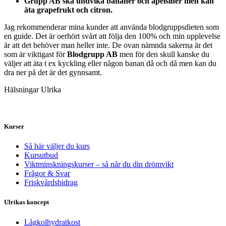
Grupp AB ska undvika bananer och apelsiner men kan
äta grapefrukt och citron.
Jag rekommenderar mina kunder att använda blodgruppsdieten som
en guide. Det är oerhört svårt att följa den 100% och min upplevelse
är att det behöver man heller inte. De ovan nämnda sakerna är det
som är viktigast för
Blodgrupp AB
men för den skull kanske du
väljer att äta t ex kyckling eller någon banan då och då men kan du
dra ner på det är det gynnsamt.
Hälsningar Ulrika
Kurser
Så här väljer du kurs
Kursutbud
Viktminskningskurser – så når du din drömvikt
Frågor & Svar
Friskvårdsbidrag
Ulrikas koncept
Lågkolhydratkost