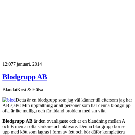
S
o
e
1
12:07
7 januari, 2014
Blodgrupp AB
Blandat
Kost & Hälsa
Detta är en blodgrupp som jag väl känner till eftersom jag har
AB själv! Min uppfattning är att personer som har denna blodgrupp
ofta är lite mulliga och får ibland problem med sin vikt.
Blodgrupp AB
är den ovanligaste och är en blandning mellan A
och B men är ofta starkare och aktivare. Denna blodgrupp bör se
upp med kött som lagras i form av fett och bör däför komplettera