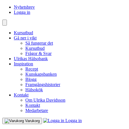
Nyhetsbrev
Logga in
Kursutbud
Gå ner i vikt
Så fungerar det
Kursutbud
Frågor & Svar
Ulrikas Hälsobank
Inspiration
Recept
Kunskapsbanken
Blogg
Framgångshistorier
Hälsokök
Kontakt
Om Ulrika Davidsson
Kontakt
Medarbetare
Logga in
Varukorg