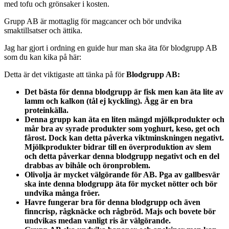
med tofu och grönsaker i kosten.
Grupp AB är mottaglig för magcancer och bör undvika
smaktillsatser och ättika.
Jag har gjort i ordning en guide hur man ska äta för blodgrupp AB
som du kan kika på här:
Detta är det viktigaste att tänka på för
Blodgrupp AB:
Det bästa för denna blodgrupp är fisk men kan äta lite av
lamm och kalkon (tål ej kyckling). Ägg är en bra
proteinkälla.
Denna grupp kan äta en liten mängd mjölkprodukter och
mår bra av syrade produkter som yoghurt, keso, get och
fårost. Dock kan detta påverka viktminskningen negativt.
Mjölkprodukter bidrar till en överproduktion av slem
och detta påverkar denna blodgrupp negativt och en del
drabbas av bihåle och öronproblem.
Olivolja är mycket välgörande för AB. Pga av gallbesvär
ska inte denna blodgrupp äta för mycket nötter och bör
undvika många fröer.
Havre fungerar bra för denna blodgrupp och även
finncrisp, rågknäcke och rågbröd. Majs och bovete bör
undvikas medan vanligt ris är välgörande.