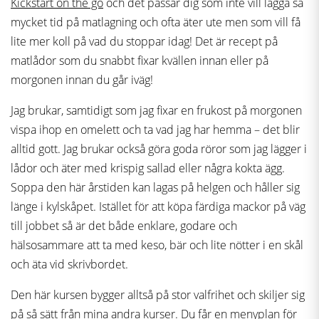
Kickstart on the go
och det passar dig som inte vill lägga så
mycket tid på matlagning och ofta äter ute men som vill få
lite mer koll på vad du stoppar idag! Det är recept på
matlådor som du snabbt fixar kvällen innan eller på
morgonen innan du går iväg!
Jag brukar, samtidigt som jag fixar en frukost på morgonen
vispa ihop en omelett och ta vad jag har hemma – det blir
alltid gott. Jag brukar också göra goda röror som jag lägger i
lådor och äter med krispig sallad eller några kokta ägg.
Soppa den här årstiden kan lagas på helgen och håller sig
länge i kylskåpet. Istället för att köpa färdiga mackor på väg
till jobbet så är det både enklare, godare och
hälsosammare att ta med keso, bär och lite nötter i en skål
och äta vid skrivbordet.
Den här kursen bygger alltså på stor valfrihet och skiljer sig
på så sätt från mina andra kurser. Du får en menyplan för