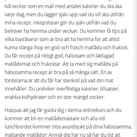
två veckor som en mall med antalet kalorier du ska äta
varje dag, men du lägger själv upp vad du vill äta utifrån
mina recept. Inköpslistan gör du själv utifrån vad du
behöver ha hemma under veckan. Du kommer få tips på
vilka basråvaror som är bra att ha hemma för att alltid
kunna slänga ihop en god och fräsch matlåda och frukost.
Du får recept på riktigt god, hälsosam och lättlagad
matlådemat och frukostar. Att ta med sig matlåda på
hälsosamma recept är bra på så många sätt. En av
fördelarna är att du får har stenkoll på vad din mat
innehåller. Du undviker överflödiga kalorier, tillsatser,
snabba kolhydrater och en stor mängd socker.
Hoppas att jag får guida dig i denna onlinekurs och du
kommer att bli en matlådemästare och alla vid
lunchbordet kommer titta avundsjukt på dina hälsosamma,
mättande matlådor! Anmäl dig
här
nu så har du tid att