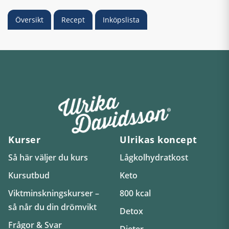
Översikt
Recept
Inköpslista
Kurser
Ulrikas koncept
Så här väljer du kurs
Lågkolhydratkost
Kursutbud
Keto
Viktminskningskurser –
800 kcal
så når du din drömvikt
Detox
Frågor & Svar
Dieter