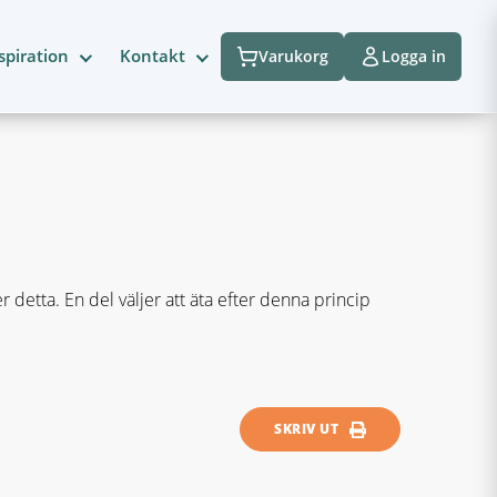
spiration
Kontakt
Varukorg
Logga in
 detta. En del väljer att äta efter denna princip
SKRIV UT