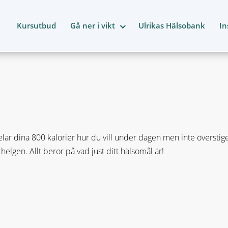
Kursutbud
Gå ner i vikt
Ulrikas Hälsobank
In
elar dina 800 kalorier hur du vill under dagen men inte överstiger
 helgen. Allt beror på vad just ditt hälsomål är!