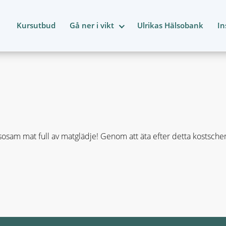
Kursutbud
Gå ner i vikt
Ulrikas Hälsobank
In
osam mat full av matglädje! Genom att äta efter detta kostsch