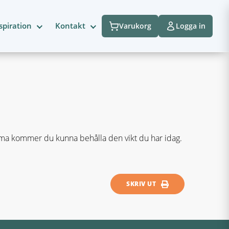
spiration
Kontakt
Varukorg
Logga in
ema kommer du kunna behålla den vikt du har idag.
SKRIV UT