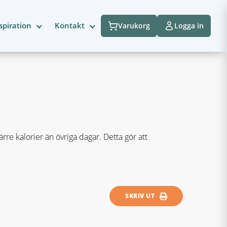
spiration
Kontakt
Varukorg
Logga in
re kalorier än övriga dagar. Detta gör att
SKRIV UT