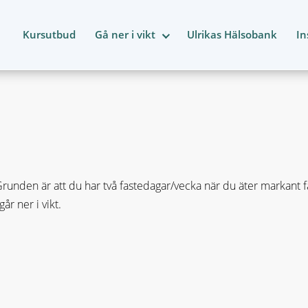
Kursutbud
Gå ner i vikt
Ulrikas Hälsobank
In
nden är att du har två fastedagar/vecka när du äter markant fär
r ner i vikt.