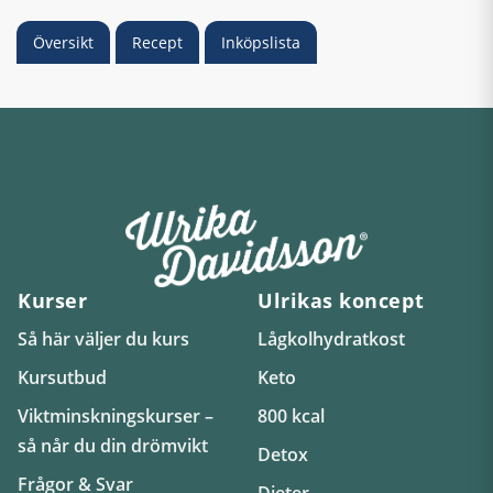
Översikt
Recept
Inköpslista
Kurser
Ulrikas koncept
Så här väljer du kurs
Lågkolhydratkost
Kursutbud
Keto
Viktminskningskurser –
800 kcal
så når du din drömvikt
Detox
Frågor & Svar
Dieter