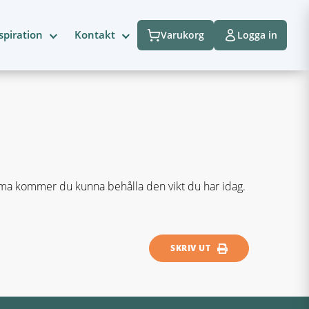
spiration
Kontakt
Varukorg
Logga in
ema kommer du kunna behålla den vikt du har idag.
SKRIV UT