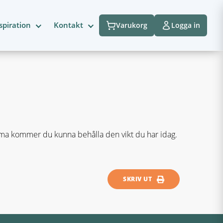
spiration
Kontakt
Varukorg
Logga in
ema kommer du kunna behålla den vikt du har idag.
SKRIV UT