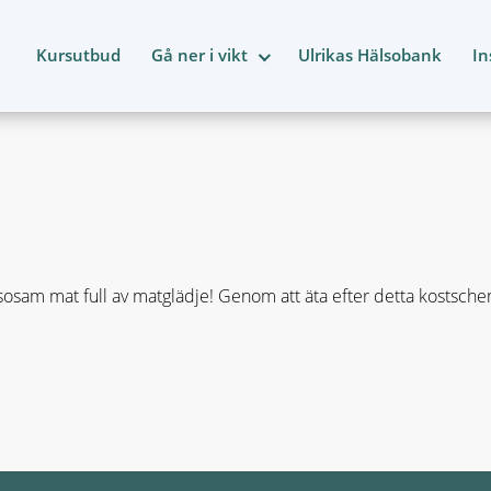
Kursutbud
Gå ner i vikt
Ulrikas Hälsobank
In
osam mat full av matglädje! Genom att äta efter detta kostsch