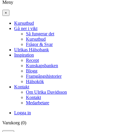
Meny
×
Kursutbud
Gå ner i vikt
Så fungerar det
Kursutbud
Frågor & Svar
Ulrikas Hälsobank
Inspiration
Recept
Kunskapsbanken
Blogg
Framgångshistorier
Hälsokök
Kontakt
Om Ulrika Davidsson
Kontakt
Medarbetare
Logga in
Varukorg (0)