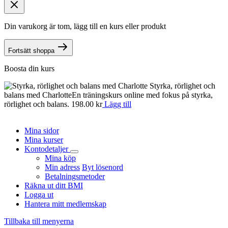
Din varukorg är tom, lägg till en kurs eller produkt
Fortsätt shoppa
Boosta din kurs
Styrka, rörlighet och
balans med Charlotte
En träningskurs online med fokus på styrka,
n
rörlighet och balans.
198.00
kr
Lägg till
o
d
Mina sidor
Mina kurser
Kontodetaljer
Mina köp
Min adress
Byt lösenord
Betalningsmetoder
Räkna ut ditt BMI
Logga ut
Hantera mitt medlemskap
Tillbaka till menyerna