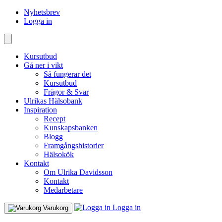
Nyhetsbrev
Logga in
Kursutbud
Gå ner i vikt
Så fungerar det
Kursutbud
Frågor & Svar
Ulrikas Hälsobank
Inspiration
Recept
Kunskapsbanken
Blogg
Framgångshistorier
Hälsokök
Kontakt
Om Ulrika Davidsson
Kontakt
Medarbetare
Logga in
Varukorg