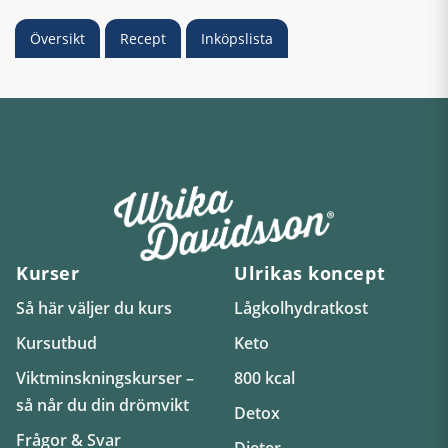
Översikt
Recept
Inköpslista
Kurser
Ulrikas koncept
Så här väljer du kurs
Lågkolhydratkost
Kursutbud
Keto
Viktminskningskurser –
800 kcal
så når du din drömvikt
Detox
Frågor & Svar
Dieter