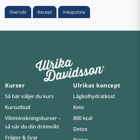
Översikt
Recept
Inköpslista
Kurser
Ulrikas koncept
Så här väljer du kurs
Lågkolhydratkost
Kursutbud
Keto
Viktminskningskurser –
800 kcal
så når du din drömvikt
Detox
Frågor & Svar
Dieter