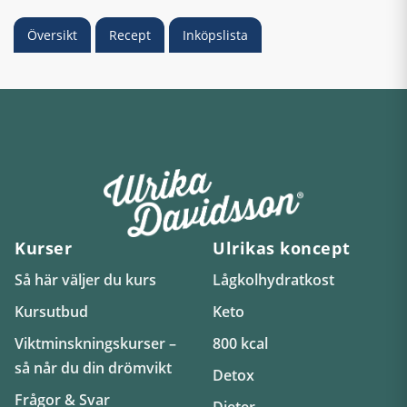
Översikt
Recept
Inköpslista
Kurser
Ulrikas koncept
Så här väljer du kurs
Lågkolhydratkost
Kursutbud
Keto
Viktminskningskurser –
800 kcal
så når du din drömvikt
Detox
Frågor & Svar
Dieter