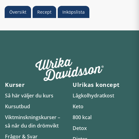
Översikt
Recept
Inköpslista
Kurser
Ulrikas koncept
Så här väljer du kurs
Lågkolhydratkost
Kursutbud
Keto
Viktminskningskurser –
800 kcal
så når du din drömvikt
Detox
Frågor & Svar
Dieter