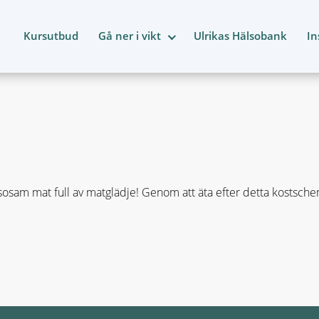
Kursutbud
Gå ner i vikt
Ulrikas Hälsobank
In
osam mat full av matglädje! Genom att äta efter detta kostsch