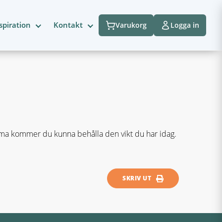
spiration
Kontakt
Varukorg
Logga in
ema kommer du kunna behålla den vikt du har idag.
SKRIV UT