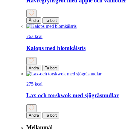
Havregrynsgröt med äpple och valnötter
Ändra
Ta bort
763 kcal
Kalops med blomkålsris
Ändra
Ta bort
275 kcal
Lax-och torskwok med sjögräsnudlar
Ändra
Ta bort
Mellanmål