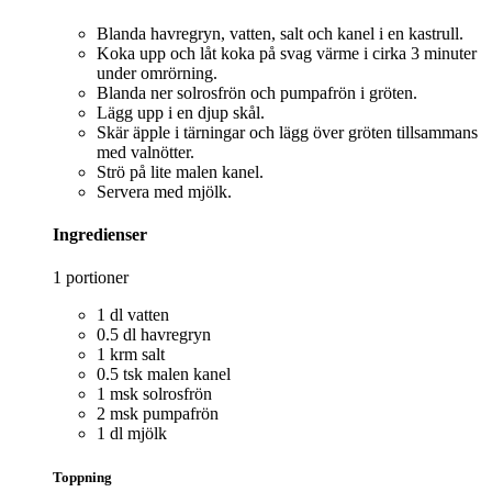
Blanda havregryn, vatten, salt och kanel i en kastrull.
Koka upp och låt koka på svag värme i cirka 3 minuter
under omrörning.
Blanda ner solrosfrön och pumpafrön i gröten.
Lägg upp i en djup skål.
Skär äpple i tärningar och lägg över gröten tillsammans
med valnötter.
Strö på lite malen kanel.
Servera med mjölk.
Ingredienser
1 portioner
1 dl vatten
0.5 dl havregryn
1 krm salt
0.5 tsk malen kanel
1 msk solrosfrön
2 msk pumpafrön
1 dl mjölk
Toppning