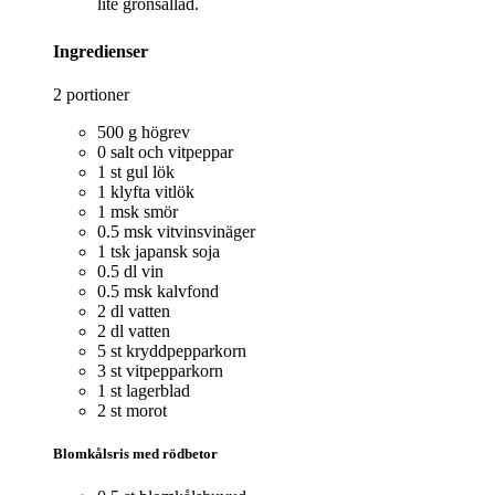
lite grönsallad.
Ingredienser
2 portioner
500 g högrev
0 salt och vitpeppar
1 st gul lök
1 klyfta vitlök
1 msk smör
0.5 msk vitvinsvinäger
1 tsk japansk soja
0.5 dl vin
0.5 msk kalvfond
2 dl vatten
2 dl vatten
5 st kryddpepparkorn
3 st vitpepparkorn
1 st lagerblad
2 st morot
Blomkålsris med rödbetor