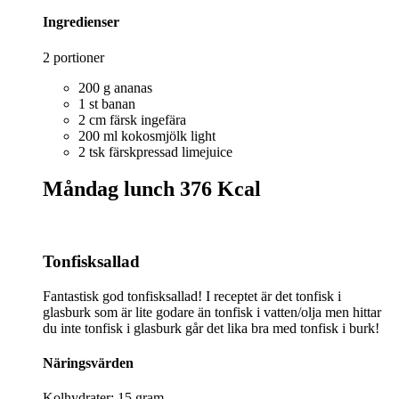
Ingredienser
2 portioner
200 g ananas
1 st banan
2 cm färsk ingefära
200 ml kokosmjölk light
2 tsk färskpressad limejuice
Måndag lunch
376 Kcal
Tonfisksallad
Fantastisk god tonfisksallad! I receptet är det tonfisk i
glasburk som är lite godare än tonfisk i vatten/olja men hittar
du inte tonfisk i glasburk går det lika bra med tonfisk i burk!
Näringsvärden
Kolhydrater: 15 gram