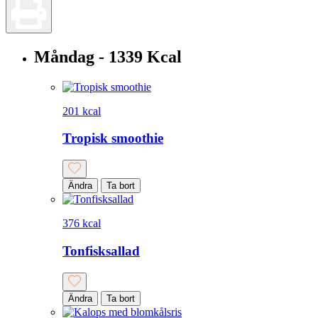
Måndag - 1339 Kcal
201 kcal
Tropisk smoothie
Ändra
Ta bort
376 kcal
Tonfisksallad
Ändra
Ta bort