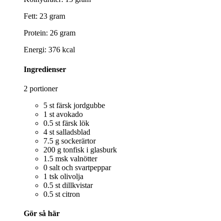
Fett: 23 gram
Protein: 26 gram
Energi: 376 kcal
Ingredienser
2 portioner
5 st färsk jordgubbe
1 st avokado
0.5 st färsk lök
4 st salladsblad
7.5 g sockerärtor
200 g tonfisk i glasburk
1.5 msk valnötter
0 salt och svartpeppar
1 tsk olivolja
0.5 st dillkvistar
0.5 st citron
Gör så här