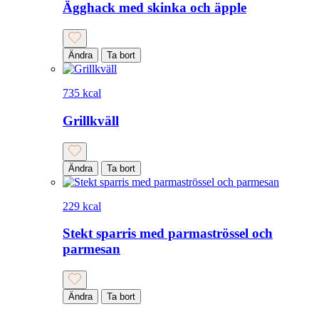
Ägghack med skinka och äpple
Ändra
Ta bort
735 kcal
Grillkväll
Ändra
Ta bort
229 kcal
Stekt sparris med parmaströssel och
parmesan
Ändra
Ta bort