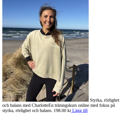
Styrka, rörlighet
och balans med Charlotte
En träningskurs online med fokus på
S
styrka, rörlighet och balans.
198.00
kr
Lägg till
o
e
1