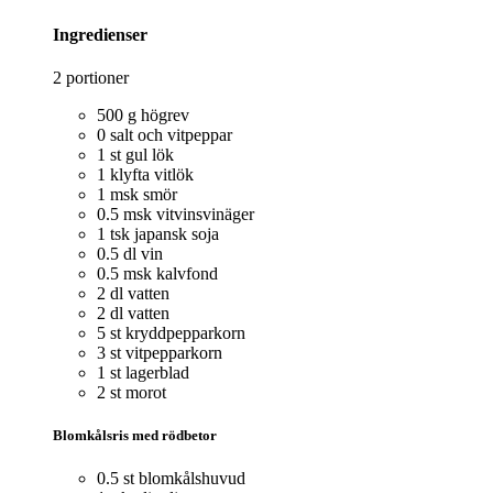
Ingredienser
2 portioner
500 g högrev
0 salt och vitpeppar
1 st gul lök
1 klyfta vitlök
1 msk smör
0.5 msk vitvinsvinäger
1 tsk japansk soja
0.5 dl vin
0.5 msk kalvfond
2 dl vatten
2 dl vatten
5 st kryddpepparkorn
3 st vitpepparkorn
1 st lagerblad
2 st morot
Blomkålsris med rödbetor
0.5 st blomkålshuvud