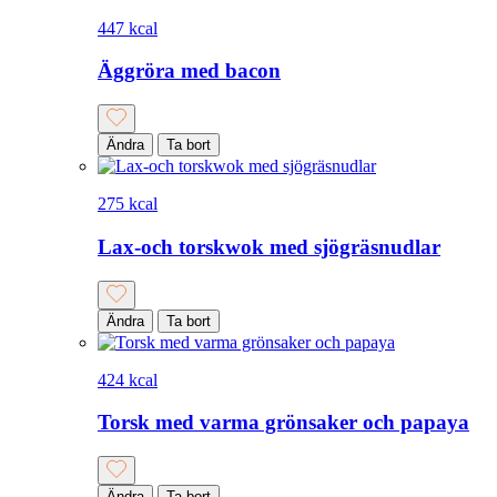
447 kcal
Äggröra med bacon
Ändra
Ta bort
275 kcal
Lax-och torskwok med sjögräsnudlar
Ändra
Ta bort
424 kcal
Torsk med varma grönsaker och papaya
Ändra
Ta bort