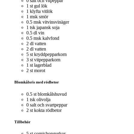
0 salt och vitpeppar
1 st gul lök
1 klyfta vitlök
1 msk smör
0.5 msk vitvinsvinäger
1 tsk japansk soja
0.5 dl vin
0.5 msk kalvfond
2 dl vatten
2 dl vatten
5 st kryddpepparkorn
3 st vitpepparkorn
1 st lagerblad
2 st morot
Blomkålsris med rödbetor
0.5 st blomkålshuvud
1 tsk olivolja
0 salt och svartpeppar
2 st kokta rödbetor
Tillbehör
5 st cornichongurkor