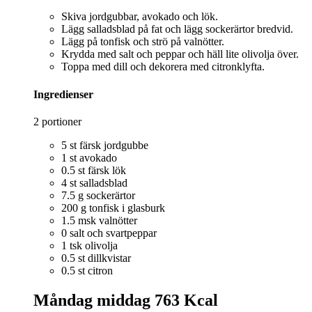
Skiva jordgubbar, avokado och lök.
Lägg salladsblad på fat och lägg sockerärtor bredvid.
Lägg på tonfisk och strö på valnötter.
Krydda med salt och peppar och häll lite olivolja över.
Toppa med dill och dekorera med citronklyfta.
Ingredienser
2 portioner
5 st färsk jordgubbe
1 st avokado
0.5 st färsk lök
4 st salladsblad
7.5 g sockerärtor
200 g tonfisk i glasburk
1.5 msk valnötter
0 salt och svartpeppar
1 tsk olivolja
0.5 st dillkvistar
0.5 st citron
Måndag middag
763 Kcal