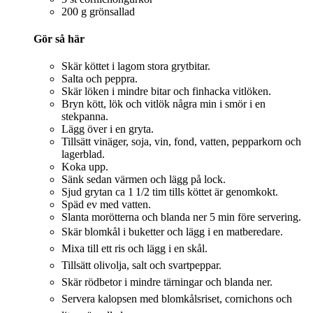
200 g grönsallad
Gör så här
Skär köttet i lagom stora grytbitar.
Salta och peppra.
Skär löken i mindre bitar och finhacka vitlöken.
Bryn kött, lök och vitlök några min i smör i en
stekpanna.
Lägg över i en gryta.
Tillsätt vinäger, soja, vin, fond, vatten, pepparkorn och
lagerblad.
Koka upp.
Sänk sedan värmen och lägg på lock.
Sjud grytan ca 1 1/2 tim tills köttet är genomkokt.
Späd ev med vatten.
Slanta morötterna och blanda ner 5 min före servering.
Skär blomkål i buketter och lägg i en matberedare.
Mixa till ett ris och lägg i en skål.
Tillsätt olivolja, salt och svartpeppar.
Skär rödbetor i mindre tärningar och blanda ner.
Servera kalopsen med blomkålsriset, cornichons och