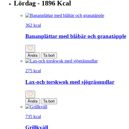
Lördag - 1896 Kcal
362 kcal
Bananplättar med blåbär och granatäpple
Ändra
Ta bort
275 kcal
Lax-och torskwok med sjögräsnudlar
Ändra
Ta bort
735 kcal
Grillkväll