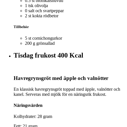
0.5 st blomkålshuvud
1 tsk olivolja
0 salt och svartpeppar
2 st kokta rödbetor
Tillbehör
5 st cornichongurkor
200 g grönsallad
Tisdag frukost
400 Kcal
Havregrynsgröt med äpple och valnötter
En klassisk havregrynsgröt toppad med äpple, valnötter och
kanel. Serveras med mjölk för en näringsrik frukost.
Näringsvärden
Kolhydrater: 28 gram
Fett: 21 gram