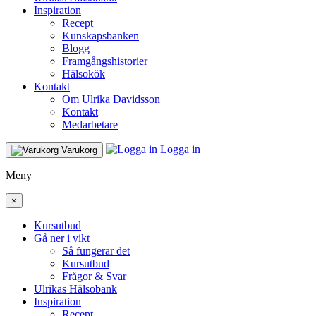
Inspiration
Recept
Kunskapsbanken
Blogg
Framgångshistorier
Hälsokök
Kontakt
Om Ulrika Davidsson
Kontakt
Medarbetare
Logga in
Varukorg
Meny
×
Kursutbud
Gå ner i vikt
Så fungerar det
Kursutbud
Frågor & Svar
Ulrikas Hälsobank
Inspiration
Recept