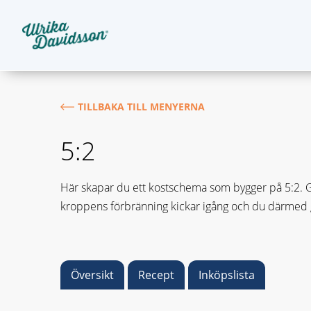
TILLBAKA TILL MENYERNA
5:2
Här skapar du ett kostschema som bygger på 5:2. Gru
kroppens förbränning kickar igång och du därmed gå
Översikt
Recept
Inköpslista