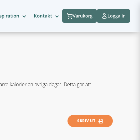
spiration
Kontakt
Varukorg
Logga in
re kalorier än övriga dagar. Detta gör att
SKRIV UT