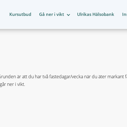
Kursutbud
Gå ner i vikt
Ulrikas Hälsobank
In
nden är att du har två fastedagar/vecka när du äter markant fär
r ner i vikt.