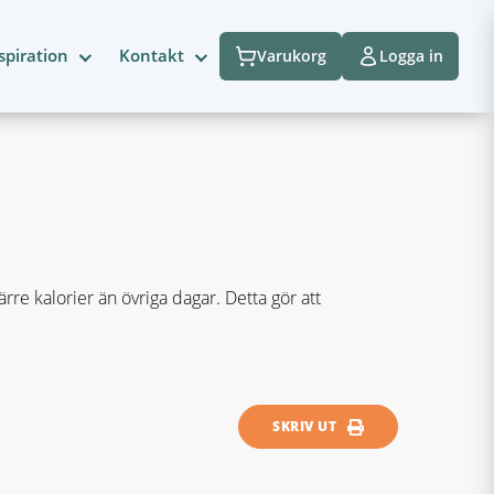
spiration
Kontakt
Varukorg
Logga in
re kalorier än övriga dagar. Detta gör att
SKRIV UT