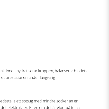
unktioner, hydratiserar kroppen, balanserar blodets
ghet prestationen under långvarig
lfredsställa ett sötsug med mindre socker än en
 det elektrolyter. Eftersom det är gjort på te har