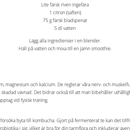
Lite färsk riven ingefära
1 citron (saften)
75 g färsk bladspenat
5 dl vatten
Lägg alla ingredienser i en blender.
Häll på vatten och mixa till en jämn smoothie.
lium, magnesium och kalcium. De reglerar våra nerv- och muskelf
a skadad vävnad. Det bidrar också till att man bibehåller uthålli
pptag vid fysisk träning.
 försöka byta till kombucha. Gjort på fermenterat te kan det til
obiotika i sig, vilket är bra för din tarmflora och inkluderar även