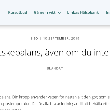
Kursutbud
Gå ner i vikt
Ulrikas Hälsobank
In
3:50
10 SEPTEMBER, 2019
tskebalans, även om du inte g
BLANDAT
kebalans. Din kropp använder vatten för nästan allt den gör; som at
pstemperatur. Det är alla bra anledningar till att behålla ett s