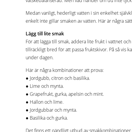
vätskebalanserad. Men vad händer om du inte tyck
Medan vanligt, hederligt vatten i sin enkelhet självk
enkelt inte gillar smaken av vatten. Här är några sätt
Lägg till lite smak
För att lägga till smak, addera lite frukt i vattnet 
tillräckligt bred för att passa fruktskivor. På så vis
under dagen.
Här är några kombinationer att prova:
● Jordgubb, citron och basilika.
● Lime och mynta.
● Grapefrukt, gurka, apelsin och mint.
● Hallon och lime.
● Jordgubbar och mynta.
● Basilika och gurka.
Det finns ett oändligt utbud av smakkombinationer du 