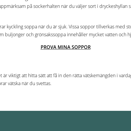
pmärksam på sockerhalten när du väljer sort i dryckeshyllan så 
 kyckling soppa när du är sjuk. Vissa soppor tillverkas med stora
 buljonger och grönsakssoppa innehåller mycket vatten och hjälpe
PROVA MINA SOPPOR
et är viktigt att hitta sätt att få in den rätta vätskemängden i va
orar vätska när du svettas.