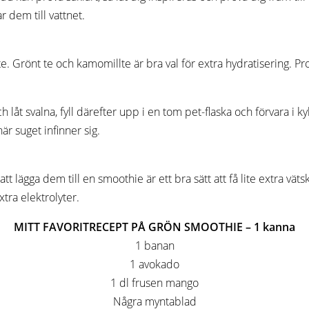
 dem till vattnet.
. Grönt te och kamomillte är bra val för extra hydratisering. Prova
h låt svalna, fyll därefter upp i en tom pet-flaska och förvara i ky
när suget infinner sig.
tt lägga dem till en smoothie är ett bra sätt att få lite extra vä
tra elektrolyter.
MITT FAVORITRECEPT PÅ GRÖN SMOOTHIE – 1 kanna
1 banan
1 avokado
1 dl frusen mango
Några myntablad