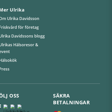
Mer Ulrika
Om Ulrika Davidsson
Friskvård för företag
Ulrika Davidssons blogg
Ulrikas Hälsoresor &
event
Hälsokök
Press
ÖLJ OSS
SÄKRA
BETALNINGAR