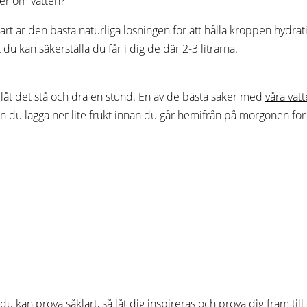
er om vatten?
lart är den bästa naturliga lösningen för att hålla kroppen hydrat
 du kan säkerställa du får i dig de där 2-3 litrarna.
och låt det stå och dra en stund. En av de bästa saker med
våra vatt
 kan du lägga ner lite frukt innan du går hemifrån på morgonen för a
kan prova såklart, så låt dig inspireras och prova dig fram till d