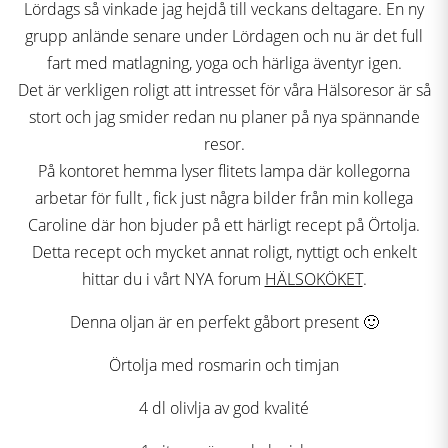
Lördags så vinkade jag hejdå till veckans deltagare. En ny
grupp anlände senare under Lördagen och nu är det full
fart med matlagning, yoga och härliga äventyr igen.
Det är verkligen roligt att intresset för våra Hälsoresor är så
stort och jag smider redan nu planer på nya spännande
resor.
På kontoret hemma lyser flitets lampa där kollegorna
arbetar för fullt , fick just några bilder från min kollega
Caroline där hon bjuder på ett härligt recept på Örtolja.
Detta recept och mycket annat roligt, nyttigt och enkelt
hittar du i vårt NYA forum
HÄLSOKÖKET
.
Denna oljan är en perfekt gåbort present 🙂
Örtolja med rosmarin och timjan
4 dl olivlja av god kvalité