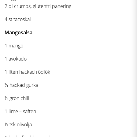
2 dl crumbs, glutenfri panering
4 st tacoskal
Mangosalsa
1 mango
1 avokado
1 liten hackad rödlök
¼ hackad gurka
½ grön chili
1 lime – saften
½ tsk olivolja