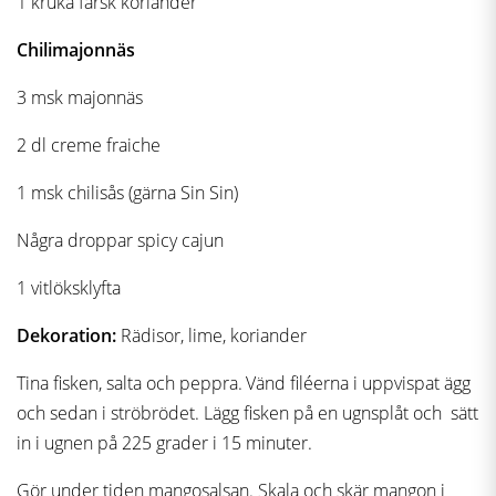
1 kruka färsk koriander
Chilimajonnäs
3 msk majonnäs
2 dl creme fraiche
1 msk chilisås (gärna Sin Sin)
Några droppar spicy cajun
1 vitlöksklyfta
Dekoration:
Rädisor, lime, koriander
Tina fisken, salta och peppra. Vänd filéerna i uppvispat ägg
och sedan i ströbrödet. Lägg fisken på en ugnsplåt och sätt
in i ugnen på 225 grader i 15 minuter.
Gör under tiden mangosalsan. Skala och skär mangon i