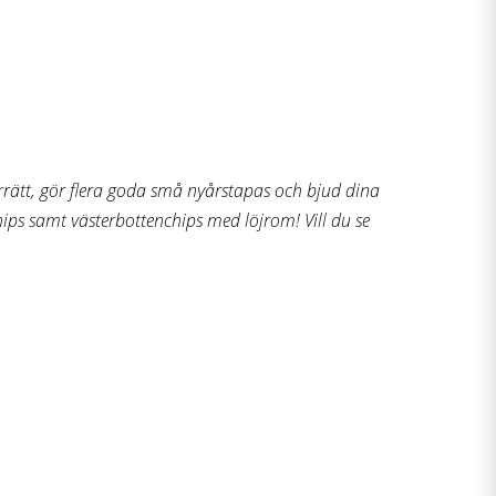
förrätt, gör flera goda små nyårstapas och bjud dina
ips
samt västerbottenchips med löjrom! Vill du se