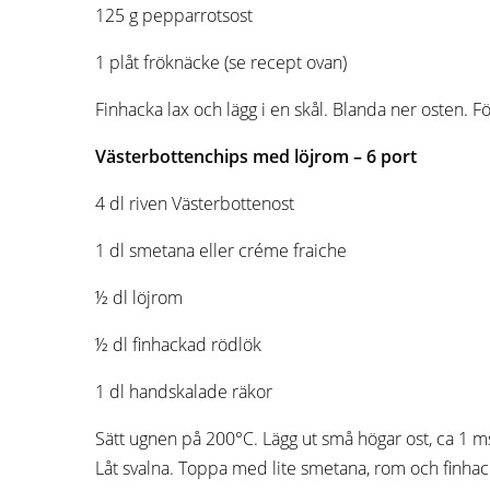
125 g pepparrotsost
1 plåt fröknäcke (se recept ovan)
Finhacka lax och lägg i en skål. Blanda ner osten. 
Västerbottenchips med
löjrom
–
6 port
4 dl riven Västerbottenost
1 dl smetana eller créme fraiche
½ dl löjrom
½ dl finhackad rödlök
1 dl handskalade räkor
Sätt ugnen på 200°C. Lägg ut små högar ost, ca 1 ms
Låt svalna. Toppa med lite smetana, rom och finhac