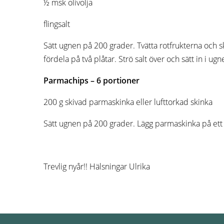
½ msk olivolja
flingsalt
Sätt ugnen på 200 grader. Tvätta rotfrukterna och s
fördela på två plåtar. Strö salt över och sätt in i u
Parmachips – 6
portioner
200 g skivad parmaskinka eller lufttorkad skinka
Sätt ugnen på 200 grader. Lägg parmaskinka på ett b
Trevlig nyår!! Hälsningar Ulrika