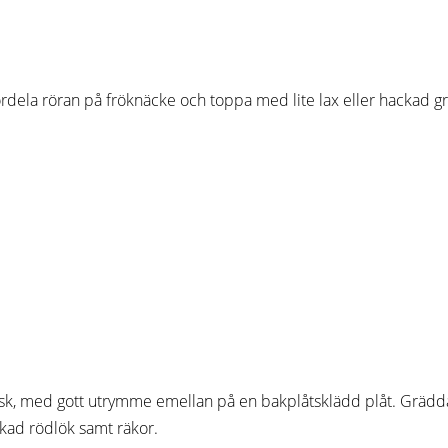
Fördela röran på fröknäcke och toppa med lite lax eller hackad gr
k, med gott utrymme emellan på en bakplåtsklädd plåt. Grädda mit
kad rödlök samt räkor.