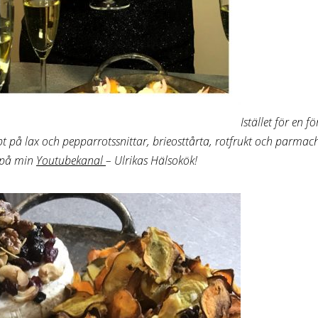
Istället för en 
ept på lax och
pepparrotssnittar
, brieosttårta, rotfrukt och
parmach
a på min
Youtubekanal
– Ulrikas Hälsokök!