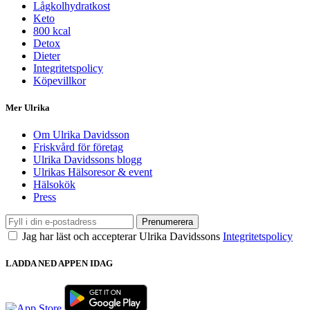
Lågkolhydratkost
Keto
800 kcal
Detox
Dieter
Integritetspolicy
Köpevillkor
Mer Ulrika
Om Ulrika Davidsson
Friskvård för företag
Ulrika Davidssons blogg
Ulrikas Hälsoresor & event
Hälsokök
Press
Prenumerera
Jag har läst och accepterar Ulrika Davidssons
Integritetspolicy
LADDA NED APPEN IDAG