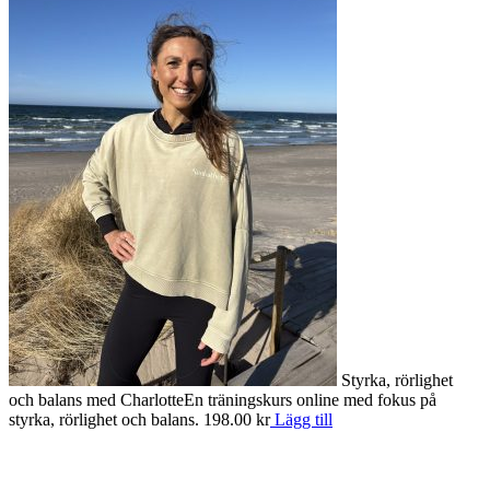
Styrka, rörlighet
och balans med Charlotte
En träningskurs online med fokus på
S
styrka, rörlighet och balans.
198.00
kr
Lägg till
o
e
1