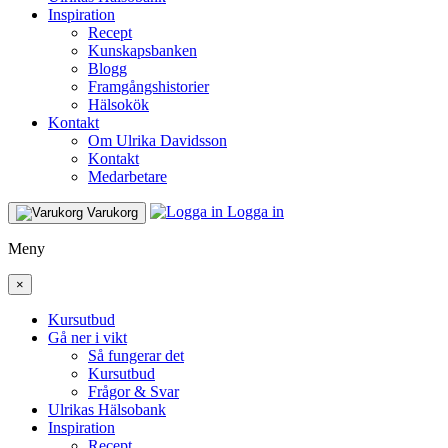
Inspiration
Recept
Kunskapsbanken
Blogg
Framgångshistorier
Hälsokök
Kontakt
Om Ulrika Davidsson
Kontakt
Medarbetare
Logga in
Varukorg
Meny
×
Kursutbud
Gå ner i vikt
Så fungerar det
Kursutbud
Frågor & Svar
Ulrikas Hälsobank
Inspiration
Recept