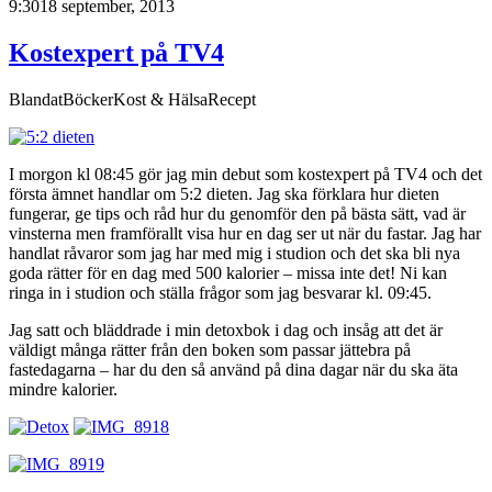
9:30
18 september, 2013
Kostexpert på TV4
Blandat
Böcker
Kost & Hälsa
Recept
I morgon kl 08:45 gör jag min debut som kostexpert på TV4 och det
första ämnet handlar om 5:2 dieten. Jag ska förklara hur dieten
fungerar, ge tips och råd hur du genomför den på bästa sätt, vad är
vinsterna men framförallt visa hur en dag ser ut när du fastar. Jag har
handlat råvaror som jag har med mig i studion och det ska bli nya
goda rätter för en dag med 500 kalorier – missa inte det! Ni kan
ringa in i studion och ställa frågor som jag besvarar kl. 09:45.
Jag satt och bläddrade i min detoxbok i dag och insåg att det är
väldigt många rätter från den boken som passar jättebra på
fastedagarna – har du den så använd på dina dagar när du ska äta
mindre kalorier.