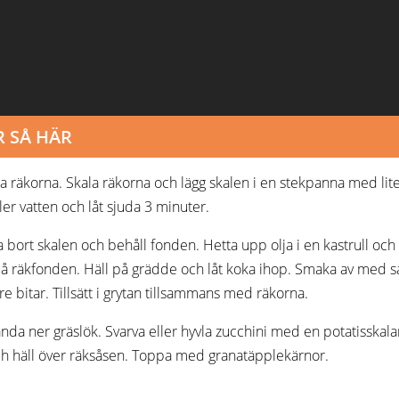
 SÅ HÄR
na räkorna. Skala räkorna och lägg skalen i en stekpanna med lite 
ller vatten och låt sjuda 3 minuter.
la bort skalen och behåll fonden. Hetta upp olja i en kastrull och t
på räkfonden. Häll på grädde och låt koka ihop. Smaka av med sa
e bitar. Tillsätt i grytan tillsammans med räkorna.
anda ner gräslök. Svarva eller hyvla zucchini med en potatisskalare 
ch häll över räksåsen. Toppa med granatäpplekärnor.