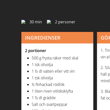
30 min
2 personer
INGREDIENSER
GÖR
1. Ti
2 portioner
vin e
500 g frysta räkor med skal
1 tsk olivolja
2. Si
1 ½ dl vatten eller vitt vin
häll 
1 tsk olivolja
mindr
½ finhackad rödlök
1 liten riven vitlöksklyfta
3. Bl
1 ½ dl grädde
fat o
Salt och svartpeppar