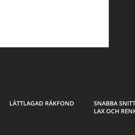
LÄTTLAGAD RÄKFOND
SNABBA SNIT
LAX OCH REN