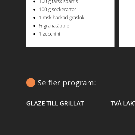
100 g färsk sparris
100 g sockerärtor
1 msk hackad gräslök
½ granatäpple
1 zucchini
Se fler program:
GLAZE TILL GRILLAT
TVÅ LAK