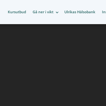
Kursutbud
Gå ner i vikt
Ulrikas Hälsobank
In