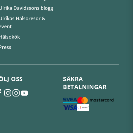
Ulrika Davidssons blogg
Ulrikas Hälsoresor &
event
Hälsokök
Press
ÖLJ OSS
SÄKRA
BETALNINGAR