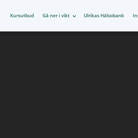
Kursutbud
Gå ner i vikt
Ulrikas Hälsobank
In