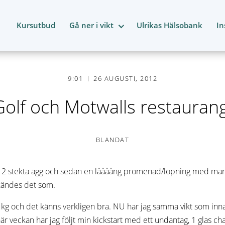
Kursutbud
Gå ner i vikt
Ulrikas Hälsobank
In
9:01
26 AUGUSTI, 2012
Golf och Motwalls restaurang
BLANDAT
d 2 stekta ägg och sedan en låååång promenad/löpning med ma
 kändes det som.
2,5 kg och det känns verkligen bra. NU har jag samma vikt som 
här veckan har jag följt min kickstart med ett undantag, 1 glas 