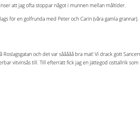
inser att jag ofta stoppar något i munnen mellan måltider.
 dags för en golfrunda med Peter och Carin (våra gamla grannar).
 Roslagsgatan och det var sååååå bra mat! Vi drack gott Sancerre o
tvinsås till. Till efterrätt fick jag en jättegod osttallrik som