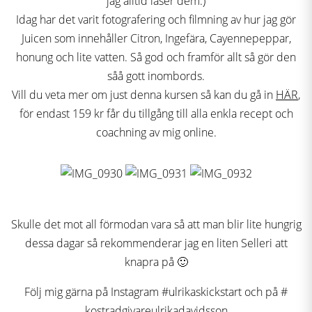
jag alltid läser dem:)
Idag har det varit fotografering och filmning av hur jag gör
Juicen som innehåller Citron, Ingefära, Cayennepeppar,
honung och lite vatten. Så god och framför allt så gör den
såå gott inombords.
Vill du veta mer om just denna kursen så kan du gå in
HÄR
,
för endast 159 kr får du tillgång till alla enkla recept och
coachning av mig online.
Skulle det mot all förmodan vara så att man blir lite hungrig
dessa dagar så rekommenderar jag en liten Selleri att
knapra på 🙂
Följ mig gärna på Instagram #ulrikaskickstart och på #
kostradgivareulrikadavidsson