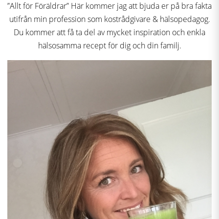
”Allt för Föräldrar” Här kommer jag att bjuda er på bra fakta
utifrån min profession som kostrådgivare & hälsopedagog.
Du kommer att få ta del av mycket inspiration och enkla
hälsosamma recept för dig och din familj.