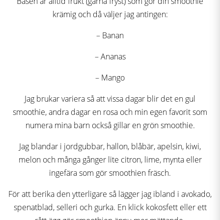
Basen är alltid frukt (gärna fryst) som gör din smoothie
krämig och då väljer jag antingen:
– Banan
– Ananas
– Mango
Jag brukar variera så att vissa dagar blir det en gul
smoothie, andra dagar en rosa och min egen favorit som
numera mina barn också gillar en grön smoothie.
Jag blandar i jordgubbar, hallon, blåbär, apelsin, kiwi,
melon och många gånger lite citron, lime, mynta eller
ingefära som gör smoothien fräsch.
För att berika den ytterligare så lägger jag ibland i avokado,
spenatblad, selleri och gurka. En klick kokosfett eller ett