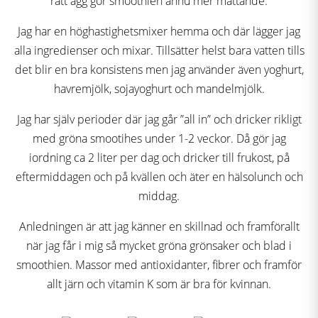
rått ägg gör smoothien ännu mer mättande.
Jag har en höghastighetsmixer hemma och där lägger jag
alla ingredienser och mixar. Tillsätter helst bara vatten tills
det blir en bra konsistens men jag använder även yoghurt,
havremjölk, sojayoghurt och mandelmjölk.
Jag har själv perioder där jag går ”all in” och dricker rikligt
med gröna smootihes under 1-2 veckor. Då gör jag
iordning ca 2 liter per dag och dricker till frukost, på
eftermiddagen och på kvällen och äter en hälsolunch och
middag.
Anledningen är att jag känner en skillnad och framförallt
när jag får i mig så mycket gröna grönsaker och blad i
smoothien. Massor med antioxidanter, fibrer och framför
allt järn och vitamin K som är bra för kvinnan.