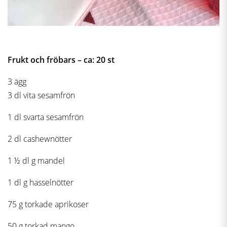
Frukt och fröbars – ca: 20 st
3 ägg
3 dl vita sesamfrön
1 dl svarta sesamfrön
2 dl cashewnötter
1 ½ dl g mandel
1 dl g hasselnötter
75 g torkade aprikoser
50 g torkad mango