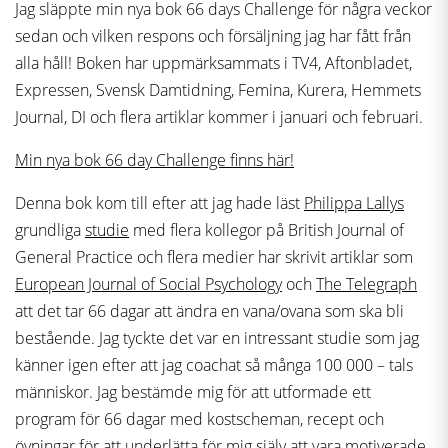
Jag släppte min nya bok 66 days Challenge för några veckor
sedan och vilken respons och försäljning jag har fått från
alla håll! Boken har uppmärksammats i TV4, Aftonbladet,
Expressen, Svensk Damtidning, Femina, Kurera, Hemmets
Journal, DI och flera artiklar kommer i januari och februari.
Min nya bok 66 day Challenge finns här!
Denna bok kom till efter att jag hade läst
Philippa Lallys
grundliga
studie
med flera kollegor på British Journal of
General Practice och flera medier har skrivit artiklar som
European Journal of Social Psychology
och
The Telegraph
att det tar 66 dagar att ändra en vana/ovana som ska bli
bestående. Jag tyckte det var en intressant studie som jag
känner igen efter att jag coachat så många 100 000 – tals
människor. Jag bestämde mig för att utformade ett
program för 66 dagar med kostscheman, recept och
övningar för att underlätta för mig själv att vara motiverade