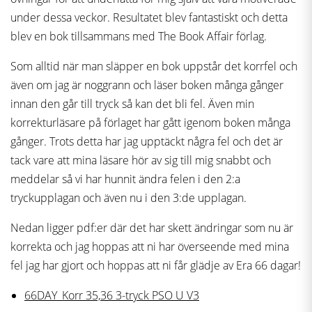
under dessa veckor. Resultatet blev fantastiskt och detta
blev en bok tillsammans med The Book Affair förlag.
Som alltid när man släpper en bok uppstår det korrfel och
även om jag är noggrann och läser boken många gånger
innan den går till tryck så kan det bli fel. Även min
korrekturläsare på förlaget har gått igenom boken många
gånger. Trots detta har jag upptäckt några fel och det är
tack vare att mina läsare hör av sig till mig snabbt och
meddelar så vi har hunnit ändra felen i den 2:a
tryckupplagan och även nu i den 3:de upplagan.
Nedan ligger pdf:er där det har skett ändringar som nu är
korrekta och jag hoppas att ni har överseende med mina
fel jag har gjort och hoppas att ni får glädje av Era 66 dagar!
66DAY_Korr 35,36 3-tryck PSO U V3