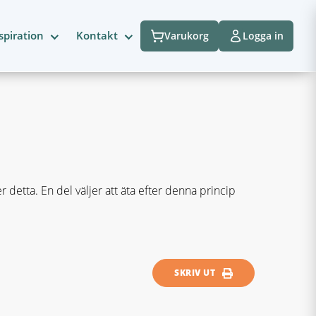
spiration
Kontakt
Varukorg
Logga in
 detta. En del väljer att äta efter denna princip
SKRIV UT