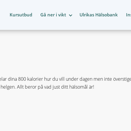
Kursutbud
Gå ner i vikt
Ulrikas Hälsobank
In
elar dina 800 kalorier hur du vill under dagen men inte överstiger
 helgen. Allt beror på vad just ditt hälsomål är!