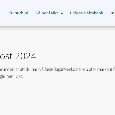
Kursutbud
Gå ner i vikt
Ulrikas Hälsobank
In
Höst 2024
nden är att du har två fastedagar/vecka när du äter markant fär
r ner i vikt.