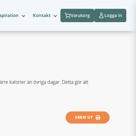
spiration
Kontakt
Varukorg
Logga in
re kalorier än övriga dagar. Detta gör att
SKRIV UT