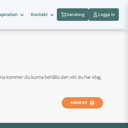
spiration
Kontakt
Varukorg
Logga in
ema kommer du kunna behålla den vikt du har idag.
SKRIV UT