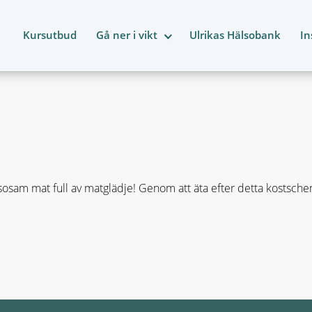
Kursutbud
Gå ner i vikt
Ulrikas Hälsobank
In
osam mat full av matglädje! Genom att äta efter detta kostsch