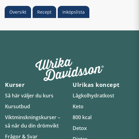
Översikt
Recept
Inköpslista
Kurser
Ulrikas koncept
Så här väljer du kurs
Lågkolhydratkost
Kursutbud
Keto
Viktminskningskurser –
800 kcal
så når du din drömvikt
Detox
Frågor & Svar
Dieter