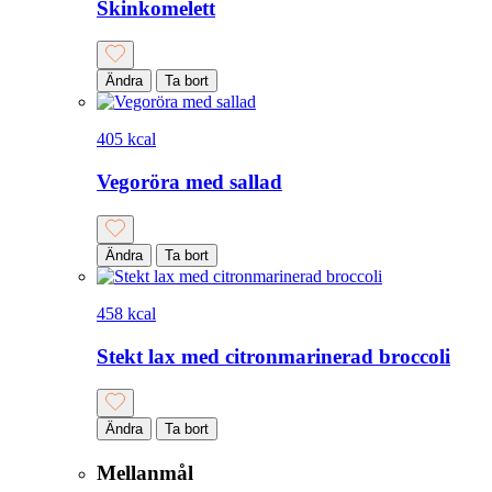
Skinkomelett
Ändra
Ta bort
405 kcal
Vegoröra med sallad
Ändra
Ta bort
458 kcal
Stekt lax med citronmarinerad broccoli
Ändra
Ta bort
Mellanmål