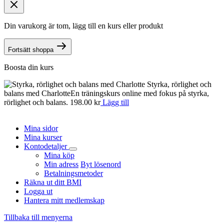
Din varukorg är tom, lägg till en kurs eller produkt
Fortsätt shoppa
Boosta din kurs
Styrka, rörlighet och
balans med Charlotte
En träningskurs online med fokus på styrka,
n
rörlighet och balans.
198.00
kr
Lägg till
o
d
Mina sidor
Mina kurser
Kontodetaljer
Mina köp
Min adress
Byt lösenord
Betalningsmetoder
Räkna ut ditt BMI
Logga ut
Hantera mitt medlemskap
Tillbaka till menyerna