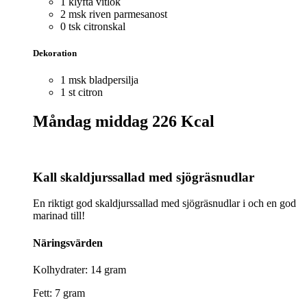
1 klyfta vitlök
2 msk riven parmesanost
0 tsk citronskal
Dekoration
1 msk bladpersilja
1 st citron
Måndag middag
226 Kcal
Kall skaldjurssallad med sjögräsnudlar
En riktigt god skaldjurssallad med sjögräsnudlar i och en god
marinad till!
Näringsvärden
Kolhydrater: 14 gram
Fett: 7 gram