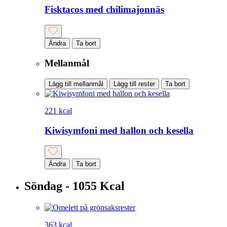
Fisktacos med chilimajonnäs
Ändra
Ta bort
Mellanmål
Lägg till mellanmål
Lägg till rester
Ta bort
221 kcal
Kiwisymfoni med hallon och kesella
Ändra
Ta bort
Söndag - 1055 Kcal
363 kcal