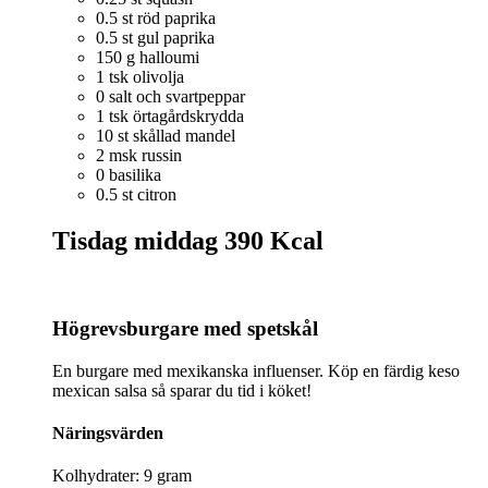
0.5 st röd paprika
0.5 st gul paprika
150 g halloumi
1 tsk olivolja
0 salt och svartpeppar
1 tsk örtagårdskrydda
10 st skållad mandel
2 msk russin
0 basilika
0.5 st citron
Tisdag middag
390 Kcal
Högrevsburgare med spetskål
En burgare med mexikanska influenser. Köp en färdig keso
mexican salsa så sparar du tid i köket!
Näringsvärden
Kolhydrater: 9 gram