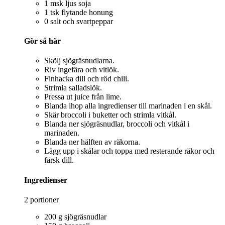
1 msk ljus soja
1 tsk flytande honung
0 salt och svartpeppar
Gör så här
Skölj sjögräsnudlarna.
Riv ingefära och vitlök.
Finhacka dill och röd chili.
Strimla salladslök.
Pressa ut juice från lime.
Blanda ihop alla ingredienser till marinaden i en skål.
Skär broccoli i buketter och strimla vitkål.
Blanda ner sjögräsnudlar, broccoli och vitkål i
marinaden.
Blanda ner hälften av räkorna.
Lägg upp i skålar och toppa med resterande räkor och
färsk dill.
Ingredienser
2 portioner
200 g sjögräsnudlar