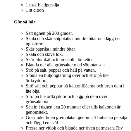
1 msk bladpersilja
1 st citron
Gör så här
Sätt ugnen på 200 grader.
Skala och skär sötpotatis i mindre bitar och lägg i en
ugnsform.
Skär paprika i mindre bitar.
Skala och skiva lök.
Skär blomkål och broccoli i buketter.
Blanda ner alla grönsaker med sötpotatisen.
Strö på salt, peppar och häll på vatten.
Smula en buljongtärning över och strö på lite
örtkryddor.
Strö salt och peppar på kalkonfiléerna och bryn dem i
lite olja.
Strö på lite örtkryddor och lägg på dem över
grönsakerna.
Sätt in i ugnen i ca 20 minuter eller tills kalkonen är
genomstekt.
Gör under tiden gremolatan genom att finhacka persilja
och lägg i en skål.
Pressa ner vitlök och blanda ner riven parmesan. Riv