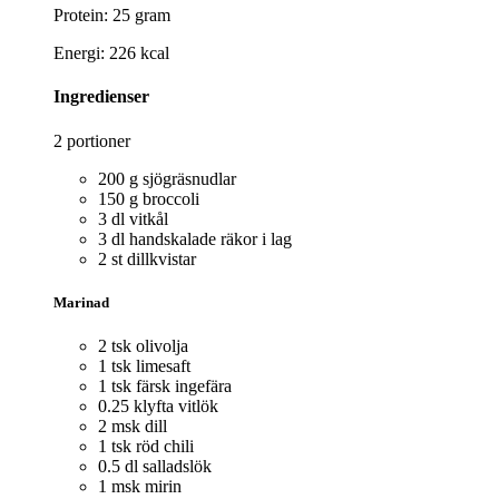
Protein: 25 gram
Energi: 226 kcal
Ingredienser
2 portioner
200 g sjögräsnudlar
150 g broccoli
3 dl vitkål
3 dl handskalade räkor i lag
2 st dillkvistar
Marinad
2 tsk olivolja
1 tsk limesaft
1 tsk färsk ingefära
0.25 klyfta vitlök
2 msk dill
1 tsk röd chili
0.5 dl salladslök
1 msk mirin