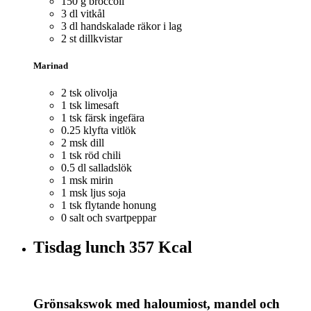
150 g broccoli
3 dl vitkål
3 dl handskalade räkor i lag
2 st dillkvistar
Marinad
2 tsk olivolja
1 tsk limesaft
1 tsk färsk ingefära
0.25 klyfta vitlök
2 msk dill
1 tsk röd chili
0.5 dl salladslök
1 msk mirin
1 msk ljus soja
1 tsk flytande honung
0 salt och svartpeppar
Tisdag lunch
357 Kcal
Grönsakswok med haloumiost, mandel och