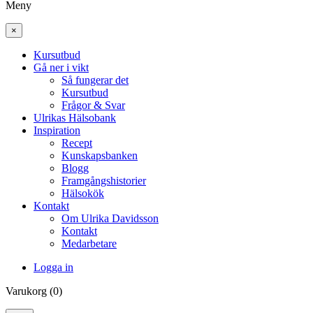
Meny
×
Kursutbud
Gå ner i vikt
Så fungerar det
Kursutbud
Frågor & Svar
Ulrikas Hälsobank
Inspiration
Recept
Kunskapsbanken
Blogg
Framgångshistorier
Hälsokök
Kontakt
Om Ulrika Davidsson
Kontakt
Medarbetare
Logga in
Varukorg (0)