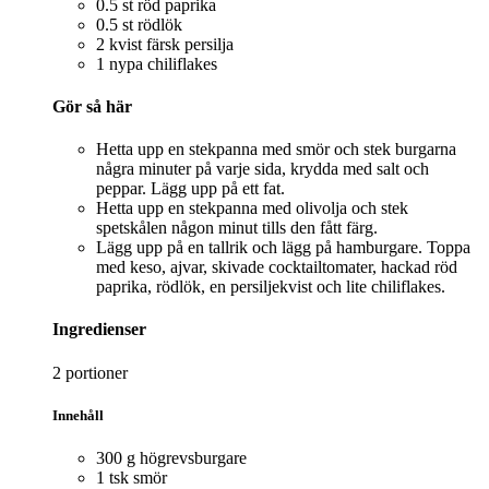
0.5 st röd paprika
0.5 st rödlök
2 kvist färsk persilja
1 nypa chiliflakes
Gör så här
Hetta upp en stekpanna med smör och stek burgarna
några minuter på varje sida, krydda med salt och
peppar. Lägg upp på ett fat.
Hetta upp en stekpanna med olivolja och stek
spetskålen någon minut tills den fått färg.
Lägg upp på en tallrik och lägg på hamburgare. Toppa
med keso, ajvar, skivade cocktailtomater, hackad röd
paprika, rödlök, en persiljekvist och lite chiliflakes.
Ingredienser
2 portioner
Innehåll
300 g högrevsburgare
1 tsk smör