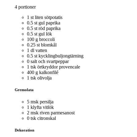
4 portioner
1 st liten sötpotatis
0.5 st gul paprika
0.5 st röd paprika
0.5 st gul lök
100 g broccoli
0.25 st blomkål
1 dl vatten
0.5 st kycklingbuljongtärning
0 salt och svartpeppar
1 tsk örtkryddor provencale
400 g kalkonfilé
1 tsk olivolja
Gremolata
5 msk persilja
1 klyfta vitlök
2 msk riven parmesanost
0 tsk citronskal
Dekoration