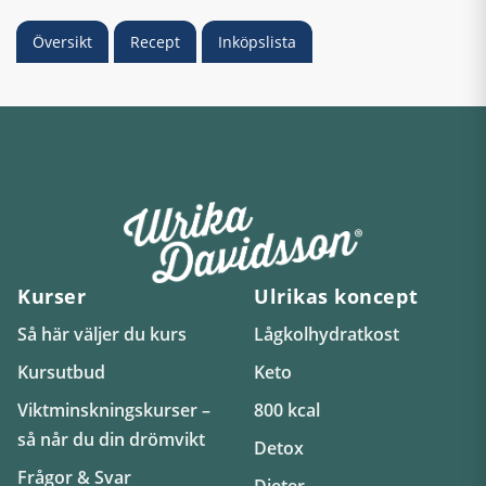
Översikt
Recept
Inköpslista
Kurser
Ulrikas koncept
Så här väljer du kurs
Lågkolhydratkost
Kursutbud
Keto
Viktminskningskurser –
800 kcal
så når du din drömvikt
Detox
Frågor & Svar
Dieter