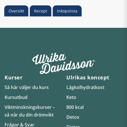
Översikt
Recept
Inköpslista
Kurser
Ulrikas koncept
Så här väljer du kurs
Lågkolhydratkost
Kursutbud
Keto
Viktminskningskurser –
800 kcal
så når du din drömvikt
Detox
Frågor & Svar
Dieter