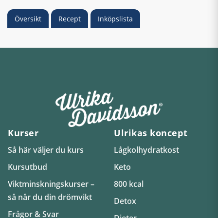
Översikt
Recept
Inköpslista
Kurser
Ulrikas koncept
Så här väljer du kurs
Lågkolhydratkost
Kursutbud
Keto
Viktminskningskurser –
800 kcal
så når du din drömvikt
Detox
Frågor & Svar
Dieter