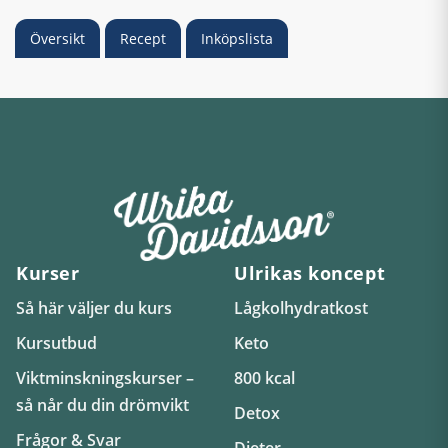
Översikt
Recept
Inköpslista
Kurser
Ulrikas koncept
Så här väljer du kurs
Lågkolhydratkost
Kursutbud
Keto
Viktminskningskurser –
800 kcal
så når du din drömvikt
Detox
Frågor & Svar
Dieter