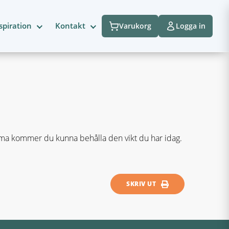
spiration
Kontakt
Varukorg
Logga in
ema kommer du kunna behålla den vikt du har idag.
SKRIV UT