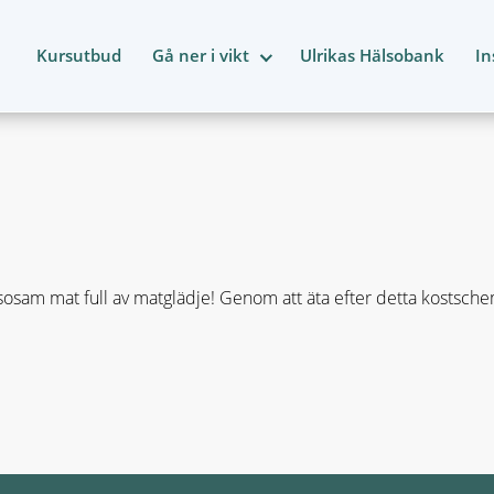
Kursutbud
Gå ner i vikt
Ulrikas Hälsobank
In
osam mat full av matglädje! Genom att äta efter detta kostsch