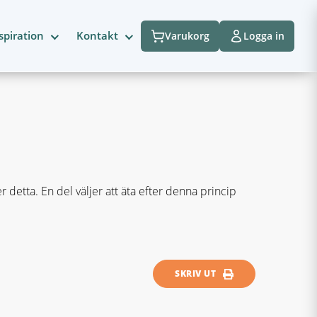
spiration
Kontakt
Varukorg
Logga in
 detta. En del väljer att äta efter denna princip
SKRIV UT