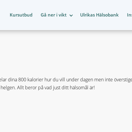
Kursutbud
Gå ner i vikt
Ulrikas Hälsobank
In
elar dina 800 kalorier hur du vill under dagen men inte överstiger
 helgen. Allt beror på vad just ditt hälsomål är!