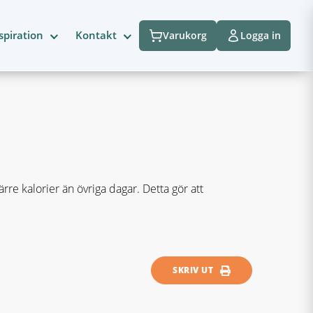
spiration
Kontakt
Varukorg
Logga in
re kalorier än övriga dagar. Detta gör att
SKRIV UT