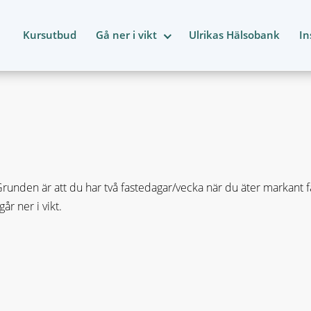
Kursutbud
Gå ner i vikt
Ulrikas Hälsobank
In
nden är att du har två fastedagar/vecka när du äter markant fär
r ner i vikt.