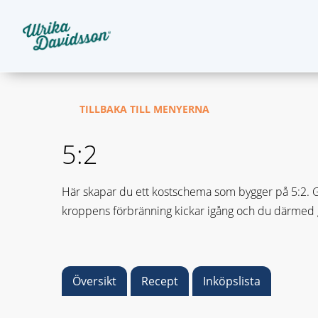
TILLBAKA TILL MENYERNA
5:2
Här skapar du ett kostschema som bygger på 5:2. Gru
kroppens förbränning kickar igång och du därmed gå
Översikt
Recept
Inköpslista