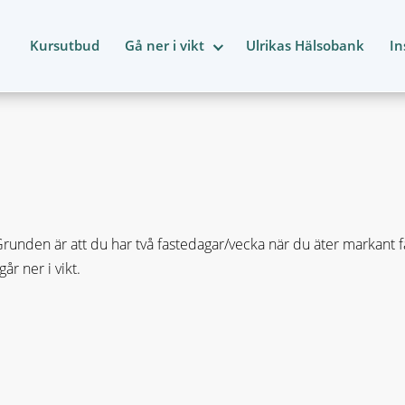
Kursutbud
Gå ner i vikt
Ulrikas Hälsobank
In
nden är att du har två fastedagar/vecka när du äter markant fär
r ner i vikt.