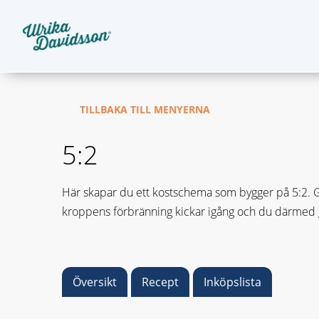
TILLBAKA TILL MENYERNA
5:2
Här skapar du ett kostschema som bygger på 5:2. Gru
kroppens förbränning kickar igång och du därmed gå
Översikt
Recept
Inköpslista