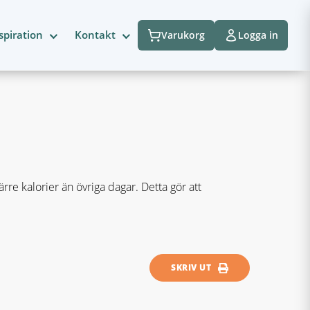
spiration
Kontakt
Varukorg
Logga in
re kalorier än övriga dagar. Detta gör att
SKRIV UT