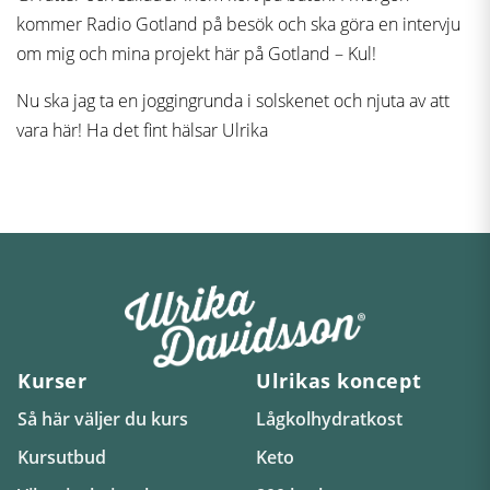
kommer Radio Gotland på besök och ska göra en intervju
om mig och mina projekt här på Gotland – Kul!
Nu ska jag ta en joggingrunda i solskenet och njuta av att
vara här! Ha det fint hälsar Ulrika
Kurser
Ulrikas koncept
Så här väljer du kurs
Lågkolhydratkost
Kursutbud
Keto