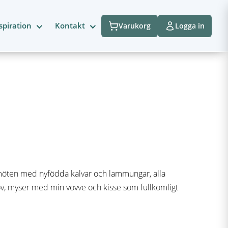
spiration
Kontakt
Varukorg
Logga in
, möten med nyfödda kalvar och lammungar, alla
öv, myser med min vovve och kisse som fullkomligt