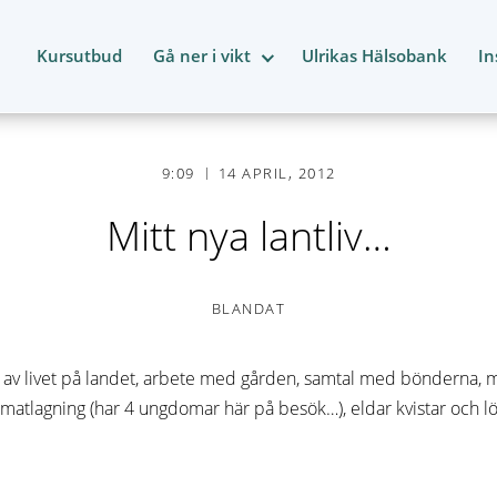
Kursutbud
Gå ner i vikt
Ulrikas Hälsobank
In
9:09
14 APRIL, 2012
Mitt nya lantliv…
BLANDAT
ter av livet på landet, arbete med gården, samtal med bönderna
atlagning (har 4 ungdomar här på besök…), eldar kvistar och l