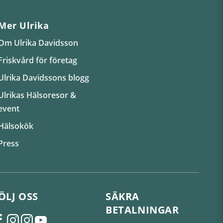
Mer Ulrika
Om Ulrika Davidsson
Friskvård för företag
Ulrika Davidssons blogg
Ulrikas Hälsoresor &
event
Hälsokök
Press
ÖLJ OSS
SÄKRA
BETALNINGAR