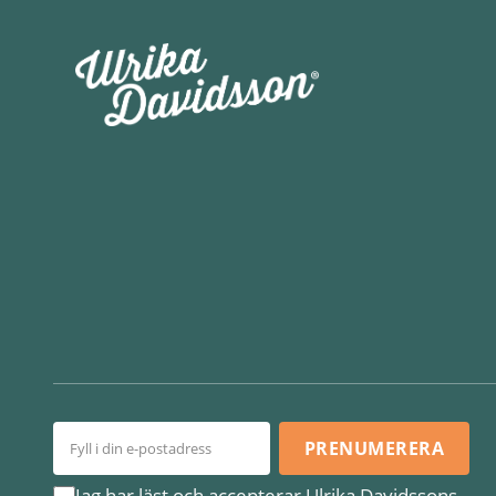
PRENUMERERA
Jag har läst och accepterar Ulrika Davidssons