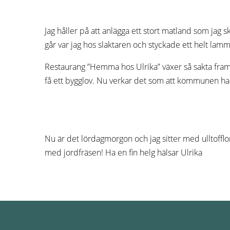
Jag håller på att anlägga ett stort matland som jag
går var jag hos slaktaren och styckade ett helt lamm
Restaurang ”Hemma hos Ulrika” växer så sakta fram oc
få ett bygglov. Nu verkar det som att kommunen har s
Nu är det lördagmorgon och jag sitter med ulltofflor
med jordfräsen! Ha en fin helg hälsar Ulrika