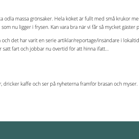
 ska odla massa grönsaker. Hela köket är fullt med små krukor me
 som nu ligger i frysen. Kan vara bra när vi får så mycket gäster
h det har varit en serie artiklar/reportage/insändare i lokaltidni
att fart och jobbar nu övertid för att hinna ifatt…
, dricker kaffe och ser på nyheterna framför brasan och myser. Sn